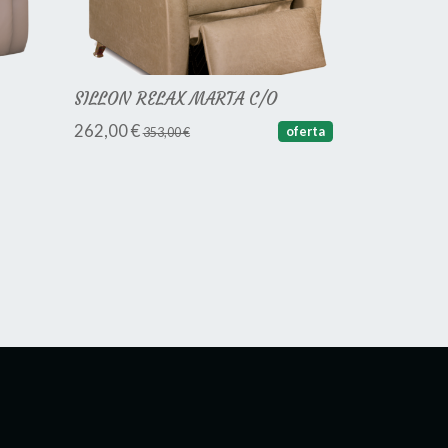
SILLON RELAX MARTA C/O
262,00 €
oferta
353,00 €