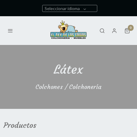
Seleccionar idioma
0
Látex
Colchones / Colchonería
Productos