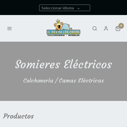
Seleccionar idioma
0
Somieres Eléctricos
Colchonería / Camas Eléctricas
Productos