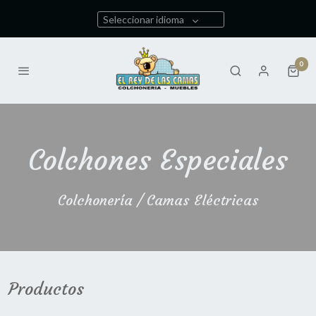
Seleccionar idioma
0
Colchones Especiales
Colchonería / Camas Eléctricas
Productos