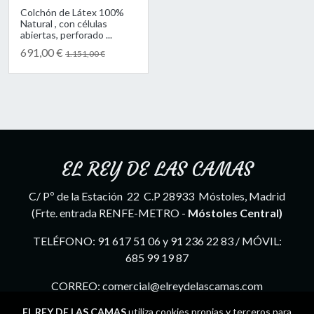
Colchón de Látex 100%
Natural , con células
abiertas, perforado ...
691,00 €
1.151,00 €
EL REY DE LAS CAMAS
C/ Pº de la Estación 22 C.P 28933 Móstoles, Madrid
(Frte. entrada RENFE-METRO -
Móstoles Central)
TELÉFONO: 91 617 51 06 y 91 236 22 83 / MÓVIL:
685 99 19 87
CORREO: comercial@elreydelascamas.com
EL REY DE LAS CAMAS
utiliza cookies propias y terceros para