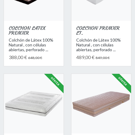
COLCHON LATEX
COLCHON PREMIER
PREMIER
LT.
Colchón de Látex 100%
Colchón de Látex 100%
Natural , con células
Natural , con células
abiertas, perforado ...
abiertas, perforado ...
388,00 €
489,00 €
648,00 €
849,00 €
oferta
oferta