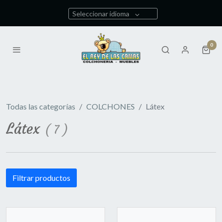
Seleccionar idioma
0
Todas las categorías
COLCHONES
Látex
Látex
(
7
)
Filtrar productos