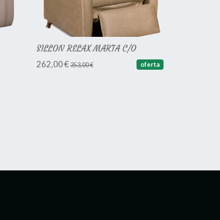
SILLON RELAX MARTA C/O
262,00 €
oferta
353,00 €