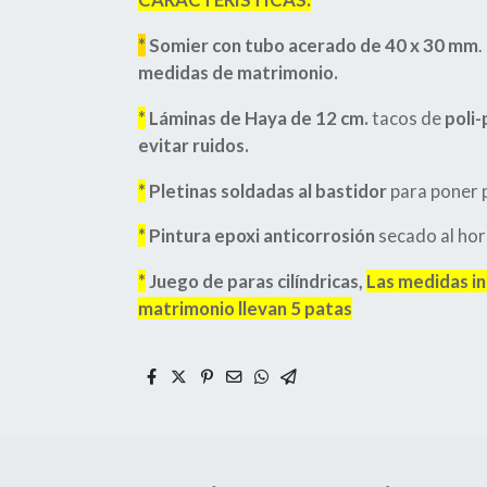
*
Somier con tubo acerado de 40 x 30 mm
.
medidas de matrimonio.
*
Láminas de Haya de 12 cm.
tacos de
poli
evitar ruidos.
*
Pletinas soldadas al bastidor
para poner p
*
Pintura epoxi anticorrosión
secado al hor
*
Juego de paras cilíndricas,
Las medidas ind
matrimonio llevan 5 patas