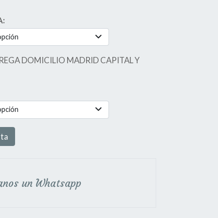
A:
opción
REGA DOMICILIO MADRID CAPITAL Y
opción
sta
anos un Whatsapp