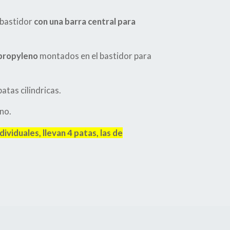
 bastidor
con una barra central para
-propyleno
montados en el bastidor para
atas cilindricas.
no.
ividuales, llevan 4 patas, las de