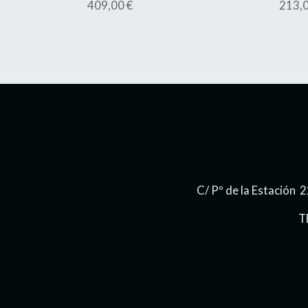
409,00 €
213,0
C/ Pº de la Estación
T