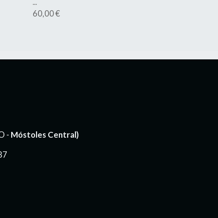
...
60,00 €
O -
Móstoles Central)
87