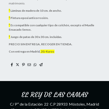
matrimonio.
*
Láminas de madera de 10 cm. de ancho.
*
Pintura epoxi anticorrosión.
*
Es compatible con cualquier tipo de colchón, excepto el Muelle
Ensacado Senso.
*
Juego de patas de 30 x 30 cm. incluidas.
PRECIO SIN ENTREGA, RECOGER EN TIENDA.
Con entrega en Madrid,
20.-€uros
EL REY DE LAS CAMAS
C/ Pº de la Estación 22 C.P 28933 Móstoles, Madrid