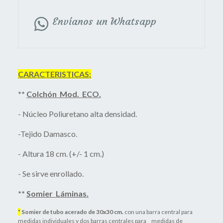
Envíanos un Whatsapp
CARACTERISTICAS:
**
Colchón Mod. ECO.
- Núcleo Poliuretano alta densidad.
-Tejido Damasco.
- Altura 18 cm. (+/- 1 cm.)
- Se sirve enrollado.
**
Somier Láminas.
*
Somier de tubo acerado de 30x30 cm.
con una barra central para
medidas individuales y dos barras centrales para medidas de