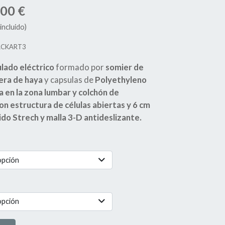
,00 €
incluido)
ACKART3
lado eléctrico
formado por
somier de
era de haya
y capsulas de
Polyethyleno
a en la zona lumbar y colchón de
con estructura de células abiertas y 6 cm
jido Strech y malla 3-D antideslizante.
opción
opción