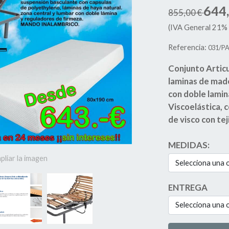
644
855,00 €
(IVA General 21% 
Referencia:
031/P
Conjunto Articu
laminas de mad
con doble lamin
Viscoelástica, 
de visco con te
MEDIDAS:
pliar la imagen
Selecciona una 
ENTREGA
Selecciona una 