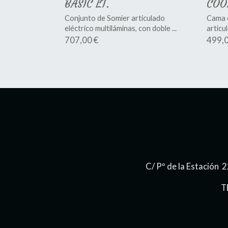
BASIC LT.
COO
Conjunto de Somier articulado
Cama e
eléctrico multiláminas, con doble ...
articu
707,00 €
499,0
C/ Pº de la Estación
T