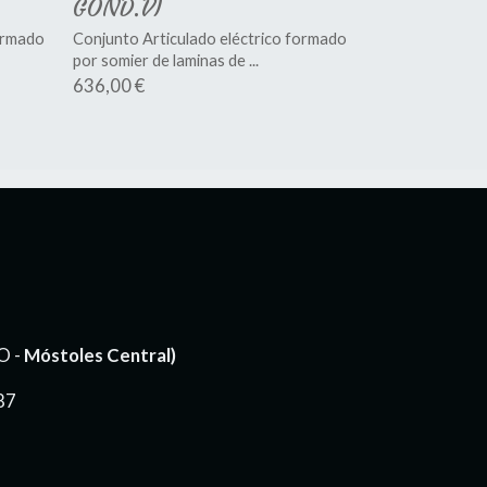
GOND.VI
ormado
Conjunto Articulado eléctrico formado
por somier de laminas de ...
636,00 €
O -
Móstoles Central)
87