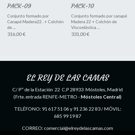
PACK-09
PACK-10
Conjunto formado por
Conjunto formado por canapé
Canapé Madera22 . + Colchón
Madera 22 + Colchón de
de ...
Viscoelástica ...
316,00 €
331,00 €
EL REY DE LAS CAMAS
C/ Pº de la Estación 22 C.P 28933 Móstoles, Madrid
(Frte. entrada RENFE-METRO -
Móstoles Central)
TELÉFONO: 91 617 51 06 y 91 236 22 83 / MÓVIL:
685 99 19 87
CORREO: comercial@elreydelascamas.com