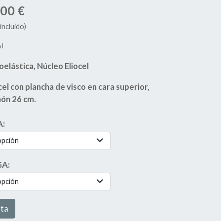
,00 €
incluido)
AI
oelástica, Núcleo Eliocel
cel con plancha de visco en cara superior,
hón 26 cm.
A:
opción
GA:
opción
sta