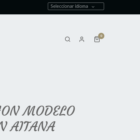
Seleccionar idioma
0
HON MODELO
N AITANA