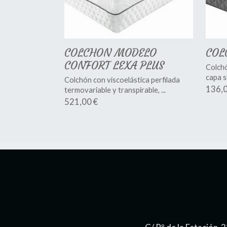
COLCHON MODELO
COL
CONFORT LEXA PLUS
Colch
capa s
Colchón con viscoelástica perfilada
136,0
termovariable y transpirable, ...
521,00 €