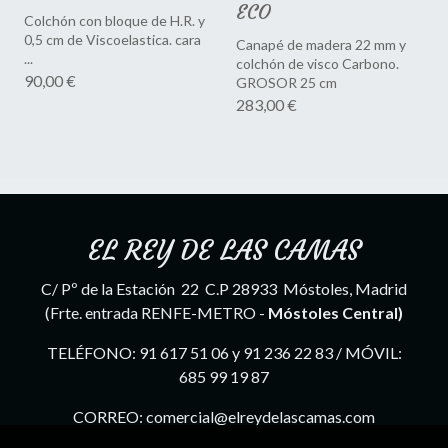
ECO
Colchón con bloque de H.R. y
0,5 cm de Viscoelastica. cara
Canapé de madera 22 mm y
...
colchón de visco Carbono.
90,00 €
GROSOR 25 cm
283,00 €
EL REY DE LAS CAMAS
C/ Pº de la Estación 22 C.P 28933 Móstoles, Madrid
(Frte. entrada RENFE-METRO -
Móstoles Central)
TELÉFONO: 91 617 51 06 y 91 236 22 83 / MÓVIL:
685 99 19 87
CORREO: comercial@elreydelascamas.com