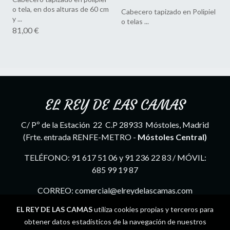
o tela, en dos alturas de 60 cm
Cabecero tapizado en Polipiel
y ...
o telas ...
81,00 €
EL REY DE LAS CAMAS
C/ Pº de la Estación 22 C.P 28933 Móstoles, Madrid
(Frte. entrada RENFE-METRO -
Móstoles Central)
TELÉFONO: 91 617 51 06 y 91 236 22 83 / MÓVIL:
685 99 19 87
CORREO: comercial@elreydelascamas.com
EL REY DE LAS CAMAS
utiliza cookies propias y terceros para
obtener datos estadísticos de la navegación de nuestros