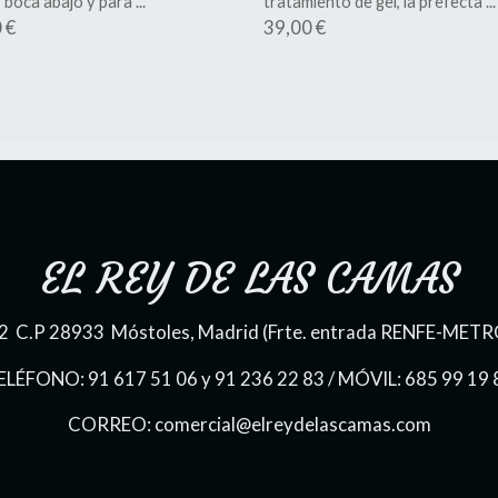
 boca abajo y para ...
tratamiento de gel, la prefecta ...
 €
39,00 €
EL REY DE LAS CAMAS
 22 C.P 28933 Móstoles, Madrid (Frte. entrada RENFE-METR
ELÉFONO: 91 617 51 06 y 91 236 22 83 / MÓVIL: 685 99 19 
CORREO: comercial@elreydelascamas.com