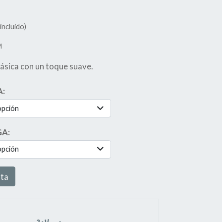
incluido)
M
sica con un toque suave.
A:
opción
GA:
opción
sta