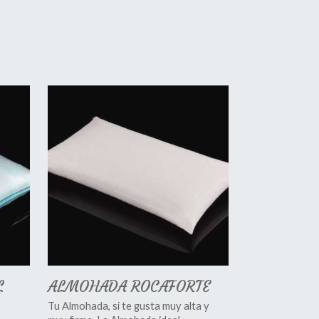
L
ALMOHADA ROCAFORTE
Tu Almohada, si te gusta muy alta y