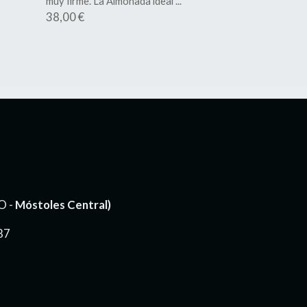
muy firme. La Almohada ideal ...
38,00 €
O -
Móstoles Central)
87