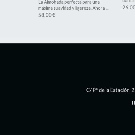
dormir
La Almohada perfecta para una
26,00
máxima suavidad y ligereza. Ahora ...
58,00 €
C/ Pº de la Estación
T