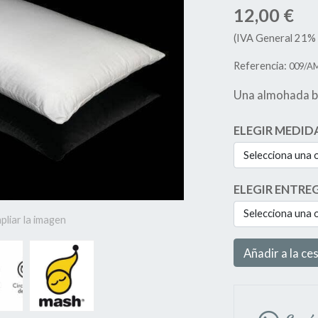
12,00 €
(IVA General 21% 
Referencia:
009/A
Una almohada bá
ELEGIR MEDID
Selecciona una 
ELEGIR ENTRE
Selecciona una 
pliar la imagen
Añadir a la ce