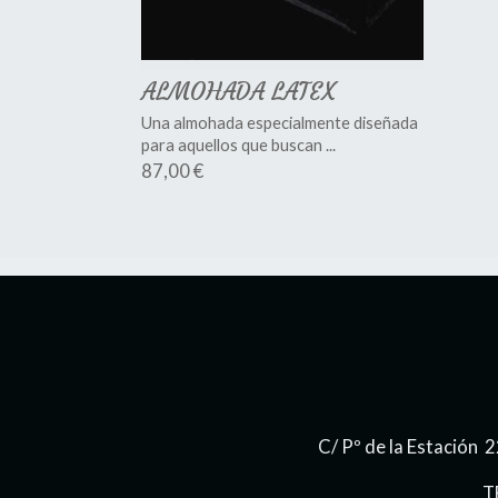
ALMOHADA LATEX
Una almohada especialmente diseñada
para aquellos que buscan ...
87,00 €
C/ Pº de la Estación
T