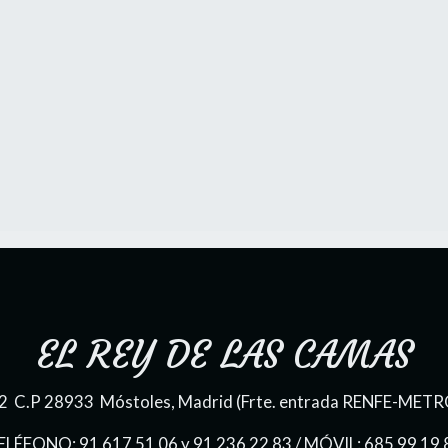
EL REY DE LAS CAMAS
 22 C.P 28933 Móstoles, Madrid (Frte. entrada RENFE-METR
ELÉFONO: 91 617 51 06 y 91 236 22 83 / MÓVIL: 685 99 19 