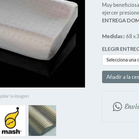
Muy beneficiosa 
ejercer presione
ENTREGA DOMI
Medidas::
68 x 
ELEGIR ENTRE
Selecciona una 
Añadir a la ce
pliar la imagen
Enví