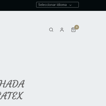
Seleccionar idioma
0
HADA
ATEX