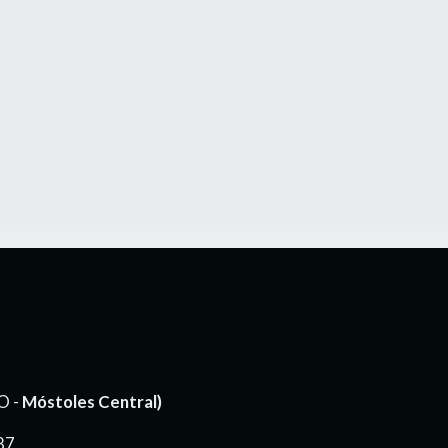
O -
Móstoles Central)
87