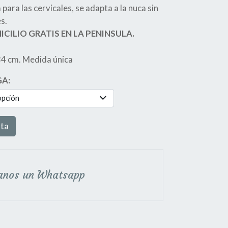
para las cervicales, se adapta a la nuca sin
s.
CILIO GRATIS EN LA PENINSULA.
34 cm. Medida única
GA:
opción
sta
anos un Whatsapp