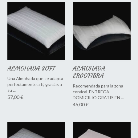
ALMOHADA SOFT
ALMOHADA
ERGOFIBRA
Una Almohada que se adapta
perfectamente a ti, gracias a
Recomendada para la zona
su ...
cervical. ENTREGA
57,00 €
DOMICILIO GRATIS EN ...
46,00 €